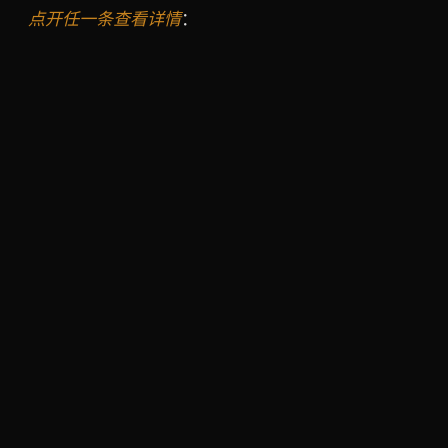
点开任一条查看详情
：
VOL. 01 ·
N35° 大穿越
VOL. 02 ·
阿尔金深度
——
——北纬 35 度 · 11 天 · 青
中国第二大国家级保护区 ·
海 → 西藏
9 天
VOL. 03 ·
可可西里产羚季
VOL. 04 ·
罗布泊 + 楼兰
——蒙古语"青色山梁" · 7
——彭加木最后的足迹 · 6
天
天
VOL. 05 ·
克里雅古道
——
VOL. 06 ·
羌塘北线
——中
进藏第九条线 · 15 天
国第二大无人区 · 10 天
VOL. 07 ·
大海道雅丹
——
VOL. 08 ·
三江源溯源
——
地球上最像火星的地方 · 5
长江/黄河/澜沧江发源地 · 7